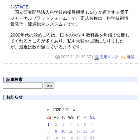
J-STAGE
「国立研究開発法人科学技術振興機構 (JST) が運営する電子
ジャーナルプラットフォーム」で、正式名称は「科学技術情
報発信・流通総合システム」です。
2000年代の始めごろは、日本の大学も教科書を無償で公開し
てくれるところが多くあり、私も大変お世話になりました
が、最近は数が減っているようです。
2020.11.21 19:37 |
固定リンク
|
雑談
記事検索
お知らせ
«
2020 / 11
»
Su
Mo
Tu
We
Th
Fr
Sa
1
2
3
4
5
6
7
8
9
10
11
12
13
14
15
16
17
18
19
20
21