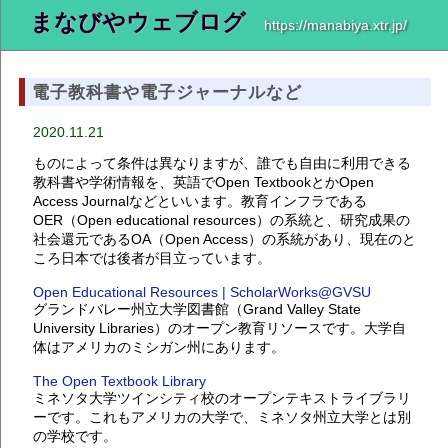
まなびやウェブログ
https://manabiya.xtr.jp/
電子教科書や電子ジャーナルなど
2020.11.21
ものによって条件は異なりますが、誰でも自由に利用できる
教科書や学術情報を、英語でOpen TextbookとかOpen
Access Journalなどといいます。教育インフラである
OER（Open educational resources）の系統と、研究成果の
社会還元であるOA（Open Access）の系統があり、現在のと
ころ日本では後者が目立っています。
Open Educational Resources | ScholarWorks@GVSU
グランドバレー州立大学図書館（Grand Valley State
University Libraries）のオープン教育リソースです。大学自
体はアメリカのミシガン州にあります。
The Open Textbook Library
ミネソタ大学ツインシティ校のオープンテキストライブラリ
ーです。これもアメリカの大学で、ミネソタ州立大学とは別
の学校です。